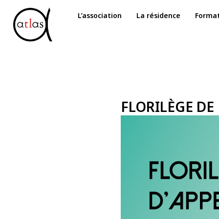
Aller
L’association
La résidence
Format
au
contenu
FLORILÈGE DE