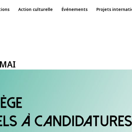
ions
Action culturelle
Événements
Projets internat
 MAI