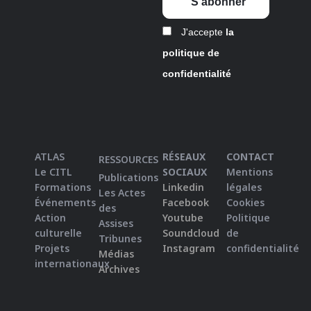
J'accepte
la
politique de
confidentialité
ATLAS
RÉSEAUX
CONTACT
RESSOURCES
Le CITL
SOCIAUX
Mentions
Publications
Formations
Linkedin
légales
Les Actes
Événements
Facebook
Cookies
des
Action
Youtube
Politique
Assises
culturelle
Soundcloud
de
Tribunes
Projets
Instagram
confidentialité
Médias
internationaux
Archives