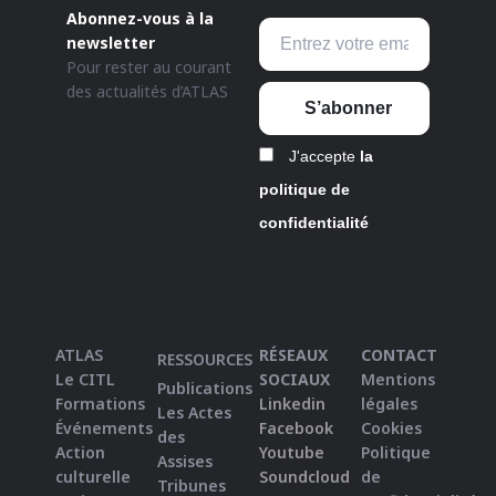
Abonnez-vous à la
newsletter
Pour rester au courant
des actualités d’ATLAS
J'accepte
la
politique de
confidentialité
ATLAS
RÉSEAUX
CONTACT
RESSOURCES
Le CITL
SOCIAUX
Mentions
Publications
Formations
Linkedin
légales
Les Actes
Événements
Facebook
Cookies
des
Action
Youtube
Politique
Assises
culturelle
Soundcloud
de
Tribunes