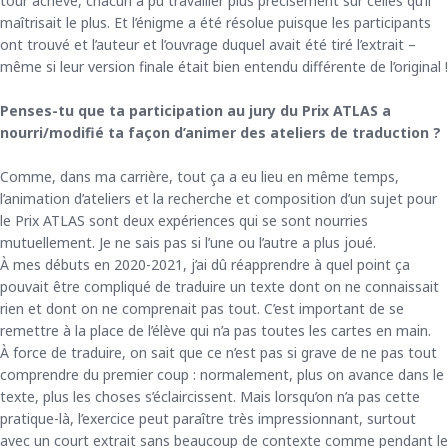
tour achevé, chacun a pu travailler plus précisément sur celles qu’il
maîtrisait le plus. Et l’énigme a été résolue puisque les participants
ont trouvé et l’auteur et l’ouvrage duquel avait été tiré l’extrait –
même si leur version finale était bien entendu différente de l’original !
Penses-tu que ta participation au jury du Prix ATLAS a
nourri/modifié ta façon d’animer des ateliers de traduction ?
Comme, dans ma carrière, tout ça a eu lieu en même temps,
l’animation d’ateliers et la recherche et composition d’un sujet pour
le Prix ATLAS sont deux expériences qui se sont nourries
mutuellement. Je ne sais pas si l’une ou l’autre a plus joué.
À mes débuts en 2020-2021, j’ai dû réapprendre à quel point ça
pouvait être compliqué de traduire un texte dont on ne connaissait
rien et dont on ne comprenait pas tout. C’est important de se
remettre à la place de l’élève qui n’a pas toutes les cartes en main.
À force de traduire, on sait que ce n’est pas si grave de ne pas tout
comprendre du premier coup : normalement, plus on avance dans le
texte, plus les choses s’éclaircissent. Mais lorsqu’on n’a pas cette
pratique-là, l’exercice peut paraître très impressionnant, surtout
avec un court extrait sans beaucoup de contexte comme pendant le