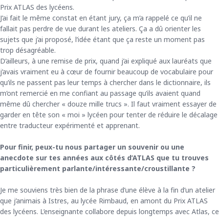
Prix ATLAS des lycéens.
J’ai fait le même constat en étant jury, ça m’a rappelé ce qu’il ne
fallait pas perdre de vue durant les ateliers. Ça a dû orienter les
sujets que j’ai proposé, l’idée étant que ça reste un moment pas
trop désagréable.
D’ailleurs, à une remise de prix, quand j’ai expliqué aux lauréats que
j’avais vraiment eu à cœur de fournir beaucoup de vocabulaire pour
qu’ils ne passent pas leur temps à chercher dans le dictionnaire, ils
m’ont remercié en me confiant au passage qu’ils avaient quand
même dû chercher « douze mille trucs ». Il faut vraiment essayer de
garder en tête son « moi » lycéen pour tenter de réduire le décalage
entre traducteur expérimenté et apprenant.
Pour finir, peux-tu nous partager un souvenir ou une
anecdote sur tes années aux côtés d’ATLAS que tu trouves
particulièrement parlante/intéressante/croustillante ?
Je me souviens très bien de la phrase d’une élève à la fin d’un atelier
que j’animais à Istres, au lycée Rimbaud, en amont du Prix ATLAS
des lycéens. L’enseignante collabore depuis longtemps avec Atlas, ce