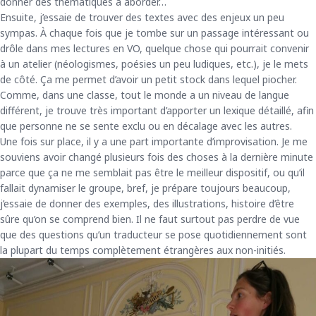
donner des thématiques à aborder…
Ensuite, j’essaie de trouver des textes avec des enjeux un peu
sympas. À chaque fois que je tombe sur un passage intéressant ou
drôle dans mes lectures en VO, quelque chose qui pourrait convenir
à un atelier (néologismes, poésies un peu ludiques, etc.), je le mets
de côté. Ça me permet d’avoir un petit stock dans lequel piocher.
Comme, dans une classe, tout le monde a un niveau de langue
différent, je trouve très important d’apporter un lexique détaillé, afin
que personne ne se sente exclu ou en décalage avec les autres.
Une fois sur place, il y a une part importante d’improvisation. Je me
souviens avoir changé plusieurs fois des choses à la dernière minute
parce que ça ne me semblait pas être le meilleur dispositif, ou qu’il
fallait dynamiser le groupe, bref, je prépare toujours beaucoup,
j’essaie de donner des exemples, des illustrations, histoire d’être
sûre qu’on se comprend bien. Il ne faut surtout pas perdre de vue
que des questions qu’un traducteur se pose quotidiennement sont
la plupart du temps complètement étrangères aux non-initiés.