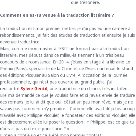
que trésorière.
Comment en es-tu venue à la traduction littéraire ?
La traduction est mon premier métier, je n’ai pas eu une carrière à
rebondissements. J’ai fait des études de traduction et ensuite je suis
devenue traductrice !
Mais, comme mon master à l’ESIT ne formait pas à la traduction
littéraire, mes débuts dans ce milieu-là tiennent à un très beau
concours de circonstance. En 2014, j’étais en stage à la librairie Le
Phénix (Paris), spécialiste de la Chine et de l’Asie, qui tenait le stand
des éditions Picquier au Salon du Livre. À l’occasion de la journée
professionnelle, qui n’est pas ouverte au grand public, j’ai
rencontré
Sylvie Gentil,
une traductrice du chinois très installée.
Elle m’a demandé ce que je voulais faire et si j’avais envie de traduire
des romans. Je lui ai dit que oui, c’était un peu mon rêve, mais je ne
savais pas comment m’y prendre… Comme elle avait déjà beaucoup
travaillé avec Philippe Picquier, le fondateur des éditions Picquier, elle
est directement allée lui poser la question : « Philippe, est-ce que tu
n’aurais pas un texte pour Lucie ? »
Il m’en a confié un et ça a été mon premier contrat !