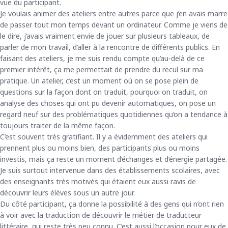
vue du participant.
Je voulais animer des ateliers entre autres parce que j’en avais marre
de passer tout mon temps devant un ordinateur. Comme je viens de
le dire, j’avais vraiment envie de jouer sur plusieurs tableaux, de
parler de mon travail, d’aller à la rencontre de différents publics. En
faisant des ateliers, je me suis rendu compte qu’au-delà de ce
premier intérêt, ça me permettait de prendre du recul sur ma
pratique. Un atelier, c’est un moment où on se pose plein de
questions sur la façon dont on traduit, pourquoi on traduit, on
analyse des choses qui ont pu devenir automatiques, on pose un
regard neuf sur des problématiques quotidiennes qu’on a tendance à
toujours traiter de la même façon.
C’est souvent très gratifiant. Il y a évidemment des ateliers qui
prennent plus ou moins bien, des participants plus ou moins
investis, mais ça reste un moment d’échanges et d’énergie partagée.
Je suis surtout intervenue dans des établissements scolaires, avec
des enseignants très motivés qui étaient eux aussi ravis de
découvrir leurs élèves sous un autre jour.
Du côté participant, ça donne la possibilité à des gens qui n’ont rien
à voir avec la traduction de découvrir le métier de traducteur
littéraire, qui reste très peu connu. C’est aussi l’occasion pour eux de